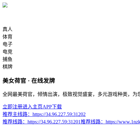
真人
体育
电子
电竞
捕鱼
棋牌
美女荷官 · 在线发牌
全网最美荷官，倾情出演，极致视觉盛宴，多元游戏种类，为
立即注册
进入主页
APP下载
推荐主线路：
https://34.96.227.59:31202
推荐线路：
https://34.96.227.59:31201
推荐线路：
https://www.1nz