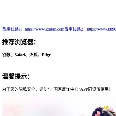
备用线路
1
：
https://www.rznbm.com
备用线路
2
：
https://www.k89
推荐浏览器：
谷歌、Safari、火狐、Edge
温馨提示：
为了您的隐私安全，请勿与"国家反诈中心"APP同设备使用！