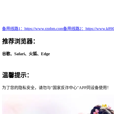
备用线路
1
：
https://www.rznbm.com
备用线路
2
：
https://www.k89
推荐浏览器：
谷歌、Safari、火狐、Edge
温馨提示：
为了您的隐私安全，请勿与"国家反诈中心"APP同设备使用！