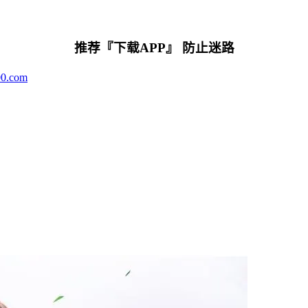
推荐『下载APP』 防止迷路
00.com