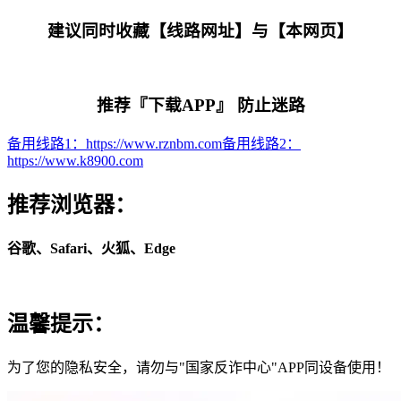
建议同时收藏【线路网址】与【本网页】
推荐『下载APP』 防止迷路
备用线路
1
：
https://www.rznbm.com
备用线路
2
：
https://www.k8900.com
推荐浏览器：
谷歌、Safari、火狐、Edge
温馨提示：
为了您的隐私安全，请勿与"国家反诈中心"APP同设备使用！