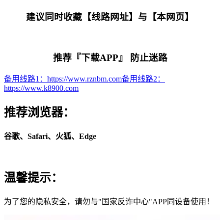
建议同时收藏【线路网址】与【本网页】
推荐『下载APP』 防止迷路
备用线路
1
：
https://www.rznbm.com
备用线路
2
：
https://www.k8900.com
推荐浏览器：
谷歌、Safari、火狐、Edge
温馨提示：
为了您的隐私安全，请勿与"国家反诈中心"APP同设备使用！