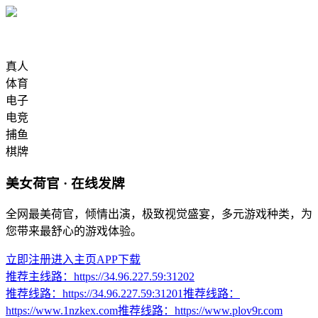
真人
体育
电子
电竞
捕鱼
棋牌
美女荷官 · 在线发牌
全网最美荷官，倾情出演，极致视觉盛宴，多元游戏种类，为
您带来最舒心的游戏体验。
立即注册
进入主页
APP下载
推荐主线路：
https://34.96.227.59:31202
推荐线路：
https://34.96.227.59:31201
推荐线路：
https://www.1nzkex.com
推荐线路：
https://www.plov9r.com