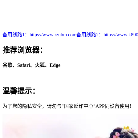
备用线路
1
：
https://www.rznbm.com
备用线路
2
：
https://www.k89
推荐浏览器：
谷歌、Safari、火狐、Edge
温馨提示：
为了您的隐私安全，请勿与"国家反诈中心"APP同设备使用！