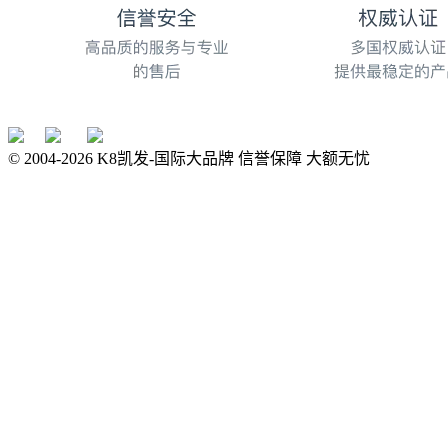
© 2004-
2026
K8凯发-国际大品牌 信誉保障 大额无忧