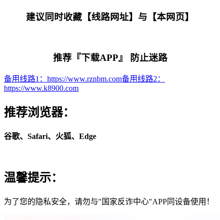
建议同时收藏【线路网址】与【本网页】
推荐『下载APP』 防止迷路
备用线路
1
：
https://www.rznbm.com
备用线路
2
：
https://www.k8900.com
推荐浏览器：
谷歌、Safari、火狐、Edge
温馨提示：
为了您的隐私安全，请勿与"国家反诈中心"APP同设备使用！