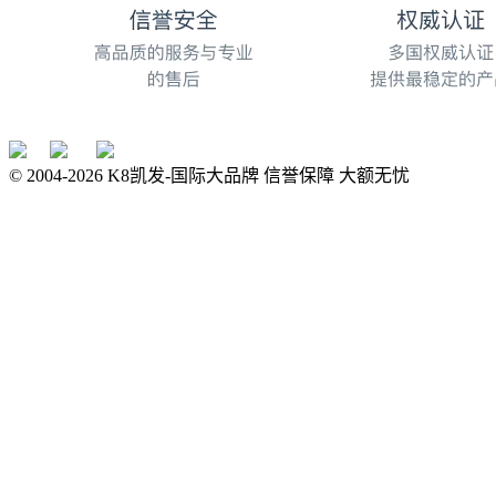
© 2004-
2026
K8凯发-国际大品牌 信誉保障 大额无忧