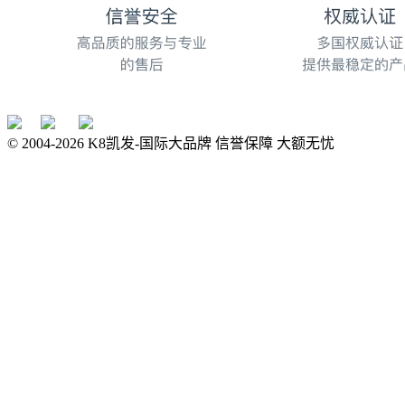
© 2004-
2026
K8凯发-国际大品牌 信誉保障 大额无忧