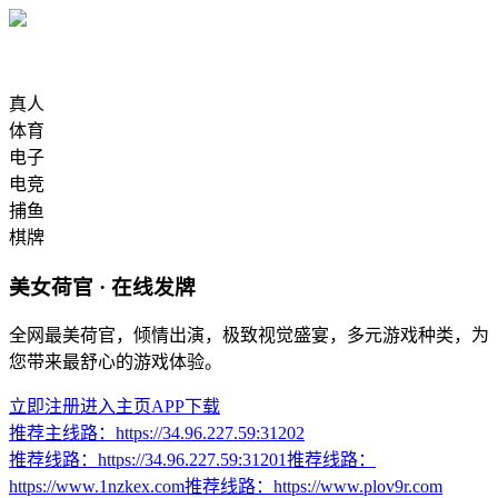
真人
体育
电子
电竞
捕鱼
棋牌
美女荷官 · 在线发牌
全网最美荷官，倾情出演，极致视觉盛宴，多元游戏种类，为
您带来最舒心的游戏体验。
立即注册
进入主页
APP下载
推荐主线路：
https://34.96.227.59:31202
推荐线路：
https://34.96.227.59:31201
推荐线路：
https://www.1nzkex.com
推荐线路：
https://www.plov9r.com