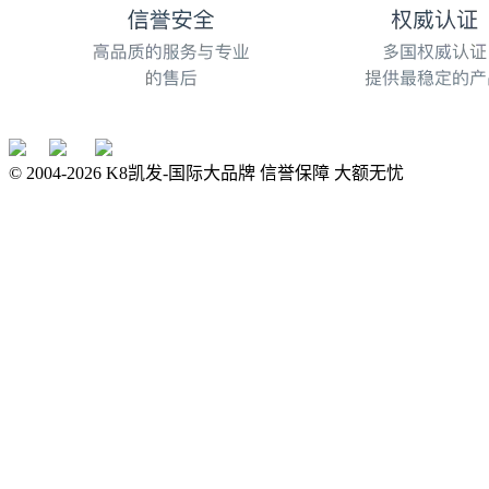
© 2004-
2026
K8凯发-国际大品牌 信誉保障 大额无忧