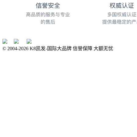
© 2004-
2026
K8凯发-国际大品牌 信誉保障 大额无忧